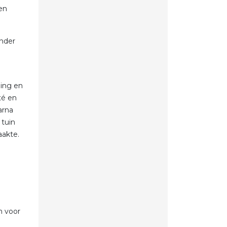
en
ander
ning en
té en
arna
 tuin
akte.
n voor