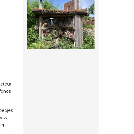
ecteur
fonds
oepjes
bouw
oep
,