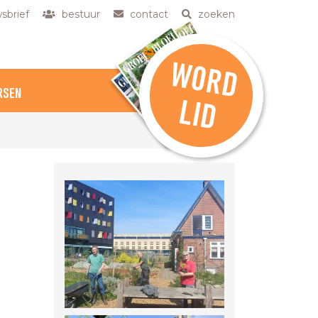
sbrief
bestuur
contact
zoeken
W
O
R
D
RSEN
L
ID