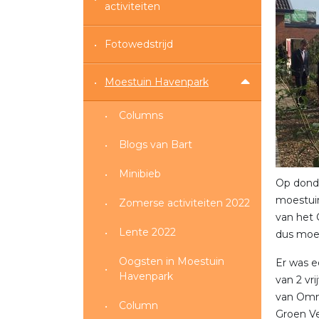
activiteiten
Fotowedstrijd
Moestuin Havenpark
Columns
Blogs van Bart
Minibieb
Op donde
moestuin
Zomerse activiteiten 2022
van het 
Lente 2022
dus moe
Oogsten in Moestuin
Er was e
Havenpark
van 2 vr
van Omn
Column
Groen Ve