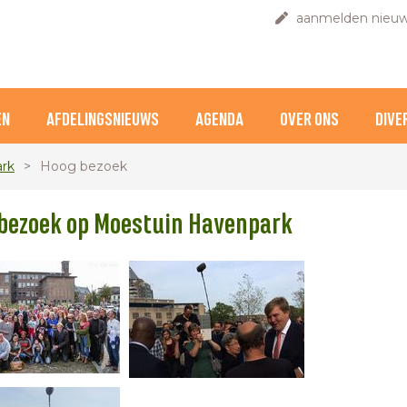
aanmelden nieuw
EN
AFDELINGSNIEUWS
AGENDA
OVER ONS
DIVE
rk
Hoog bezoek
bezoek op Moestuin Havenpark