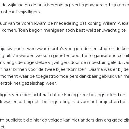
 de wijkraad en de buurtvereniging vertegenwoordigd zijn en e
st met vrijwilligers.
 uur van te voren kwam de mededeling dat koning Willem Alex
 komen. Toen begon menigeen toch best wel zenuwachtig te
 tijd kwamen twee zwarte auto’s voorgereden en stapten de ko
olg uit. Ze werden welkom geheten door het organiserend comi
ns langs de opgestelde vrijwilligers door de moestuin geleid. Da
 naar binnen voor de twee bijeenkomsten. Daarna was er bij de
omoment waar de toegestroomde pers dankbaar gebruik van ma
ertrok het gezelschap weer.
illigers vertelden achteraf dat de koning zeer belangstellend en
ijk was en dat hij echt belangstelling had voor het project en het
m publiciteit die hier op volgde kan niet anders dan erg goed zij
ct.