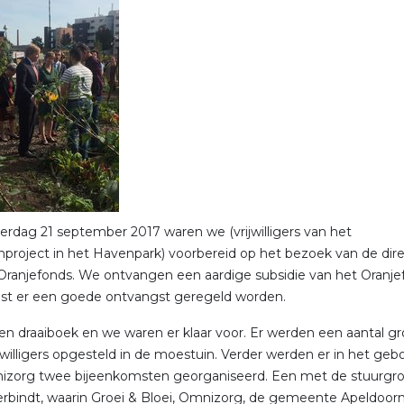
rdag 21 september 2017 waren we (vrijwilligers van het
project in het Havenpark) voorbereid op het bezoek van de dir
Oranjefonds. We ontvangen een aardige subsidie van het Oranje
st er een goede ontvangst geregeld worden.
en draaiboek en we waren er klaar voor. Er werden een aantal gr
ijwilligers opgesteld in de moestuin. Verder werden er in het ge
izorg twee bijeenkomsten georganiseerd. Een met de stuurgr
rbindt, waarin Groei & Bloei, Omnizorg, de gemeente Apeldoorn