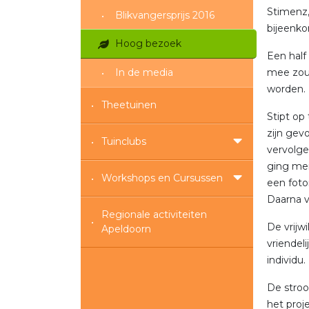
Stimenz,
Blikvangersprijs 2016
bijeenkom
Hoog bezoek
Een half
In de media
mee zou
worden.
Theetuinen
Stipt op
zijn gev
Tuinclubs
vervolge
ging men
Workshops en Cursussen
een fot
Daarna v
Regionale activiteiten
De vrijw
Apeldoorn
vriendel
individu.
De stroo
het proje