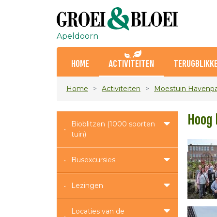
Apeldoorn
HOME
ACTIVITEITEN
TERUGBLIKK
Home
Activiteiten
Moestuin Havenpa
Hoog 
Bioblitzen (1000 soorten
tuin)
Busexcursies
Lezingen
Locaties van de