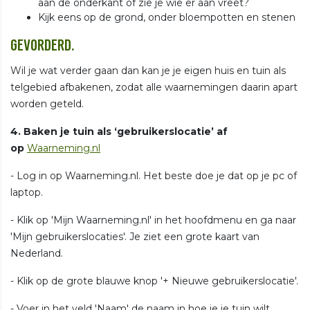
aan de onderkant of zie je wie er aan vreet?
Kijk eens op de grond, onder bloempotten en stenen
GEVORDERD.
Wil je wat verder gaan dan kan je je eigen huis en tuin als
telgebied afbakenen, zodat alle waarnemingen daarin apart
worden geteld.
4. Baken je tuin als ‘gebruikerslocatie’ af
op
Waarneming.nl
- Log in op Waarneming.nl. Het beste doe je dat op je pc of
laptop.
- Klik op 'Mijn Waarneming.nl' in het hoofdmenu en ga naar
'Mijn gebruikerslocaties'. Je ziet een grote kaart van
Nederland.
- Klik op de grote blauwe knop '+ Nieuwe gebruikerslocatie'.
- Voer in het veld 'Naam' de naam in hoe je je tuin wilt