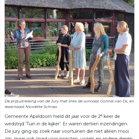
De prijsuitreiking van de Jury met links de winnaar Gonnie van Os, en
e
Gemeente Apeldoorn hield dit jaar voor de 2
keer de
wedstrijd ’Tuin in de kijker’. Er waren dertien inzendingen.
De jury ging op zoek naar voortuinen die niet alleen mooi
zijn, maar ook goed voor insecten, vogels en andere dieren.